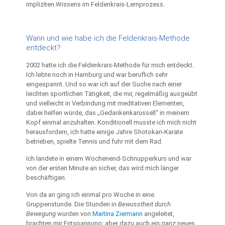
impliziten Wissens im Feldenkrais-Lernprozess.
Wann und wie habe ich die Feldenkrais-Methode
entdeckt?
2002 hatte ich die Feldenkrais-Methode für mich entdeckt.
Ich lebte noch in Hamburg und war beruflich sehr
eingespannt. Und so war ich auf der Suche nach einer
leichten sportlichen Tätigkeit, die mir, regelmäßig ausgeübt
und vielleicht in Verbindung mit meditativen Elementen,
dabei helfen würde, das „Gedankenkarussell“ in meinem
Kopf einmal anzuhalten. Konditionell musste ich mich nicht
herausfordern, ich hatte einige Jahre Shotokan-Karate
betrieben, spielte Tennis und fuhr mit dem Rad.
Ich landete in einem Wochenend-Schnupperkurs und war
von der ersten Minute an sicher, das wird mich länger
beschäftigen.
Von da an ging ich einmal pro Woche in eine
Gruppenstunde. Die Stunden in
Bewusstheit durch
Bewegung
wurden von
Martina Ziermann
angeleitet,
brachten mir Entspannung, aber dazu auch ein ganz neues