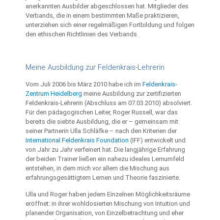
anerkannten Ausbilder abgeschlossen hat. Mitglieder des
Verbands, die in einem bestimmten Maße praktizieren,
unterziehen sich einer regelmäßigen Fortbildung und folgen
den ethischen Richtlinien des Verbands.
Meine Ausbildung zur Feldenkrais-Lehrerin
Vom Juli 2006 bis März 2010 habe ich im
Feldenkrais-
Zentrum Heidelberg
meine Ausbildung zur zertifizierten
Feldenkrais-Lehrerin (Abschluss am 07.03.2010) absolviert.
Für den pädagogischen Leiter, Roger Russell, war das
bereits die siebte Ausbildung, die er – gemeinsam mit
seiner Partnerin Ulla Schläfke – nach den Kriterien der
International Feldenkrais Foundation
(IFF) entwickelt und
von Jahr zu Jahr verfeinert hat. Die langjährige Erfahrung
der beiden Trainer ließen ein nahezu ideales Lernumfeld
entstehen, in dem mich vor allem die Mischung aus
erfahrungsgesättigtem Lernen und Theorie faszinierte.
Ulla und Roger haben jedem Einzelnen Möglichkeitsräume
eröffnet: in ihrer wohldosierten Mischung von Intuition und
planender Organisation, von Einzelbetrachtung und eher